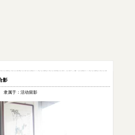
合影
09 隶属于：
活动留影